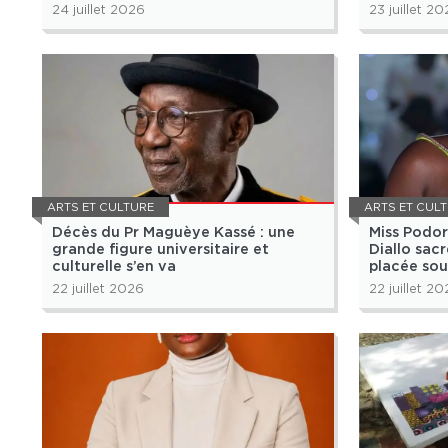
culturelle et spirituelle
24 juillet 2026
23 juillet 2
ARTS ET CULTURE
ARTS ET CUL
Décès du Pr Maguèye Kassé : une
Miss Podor
grande figure universitaire et
Diallo sac
culturelle s’en va
placée sou
et de la cu
22 juillet 2026
22 juillet 2