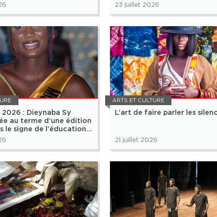
026
23 juillet 2026
TURE
ARTS ET CULTURE
 2026 : Dieynaba Sy
L’art de faire parler les silen
rée au terme d’une édition
s le signe de l’éducation
lture
026
21 juillet 2026