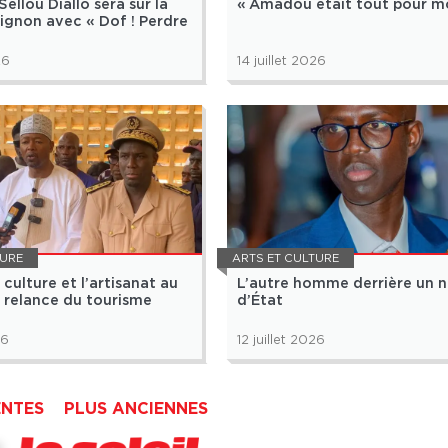
llou Diallo sera sur la
« Amadou était tout pour mo
ignon avec « Dof ! Perdre
26
14 juillet 2026
TURE
ARTS ET CULTURE
culture et l’artisanat au
L’autre homme derrière un 
 relance du tourisme
d’État
26
12 juillet 2026
ENTES
PLUS ANCIENNES