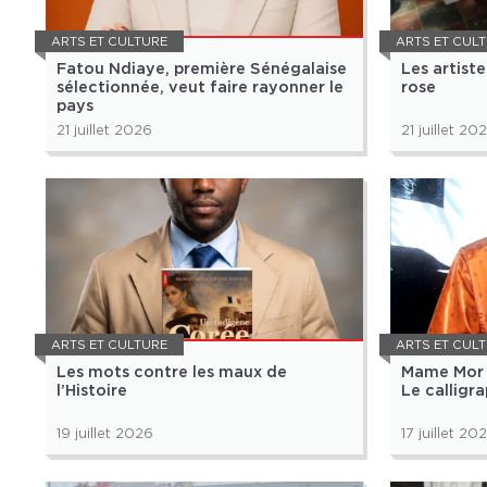
ARTS ET CULTURE
ARTS ET CUL
Fatou Ndiaye, première Sénégalaise
Les artiste
sélectionnée, veut faire rayonner le
rose
pays
21 juillet 2026
21 juillet 20
ARTS ET CULTURE
ARTS ET CUL
Les mots contre les maux de
Mame Mor G
l’Histoire
Le calligr
19 juillet 2026
17 juillet 20