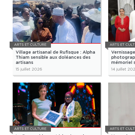
ARTS ET CULTURE
ARTS ET CUL
Village artisanal de Rufisque : Alpha
Vernissage
Thiam sensible aux doléances des
photograp
artisans
mémoriel s
sénégalo-
15 juillet 2026
14 juillet 20
ARTS ET CULTURE
ARTS ET CUL