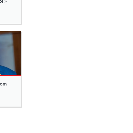
i »
nom