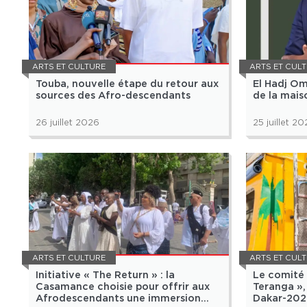
ARTS ET CULTURE
ARTS ET CUL
Touba, nouvelle étape du retour aux
El Hadj Om
sources des Afro-descendants
de la mais
26 juillet 2026
25 juillet 2
ARTS ET CULTURE
ARTS ET CUL
Initiative « The Return » : la
Le comité 
Casamance choisie pour offrir aux
Teranga »,
Afrodescendants une immersion
Dakar-202