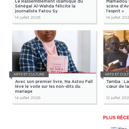
Le Rassemblement islamique du
Mamadou Se
Sénégal Al-Wahda félicite la
scène d’Av
journaliste Fatou Sy
l’esprit »
14 juillet 2026
14 juillet 20
ARTS ET CULTURE
ARTS ET CUL
Avec son premier livre, Na Astou Fall
Tamba : La 
lève le voile sur les non-dits du
cœur de la
mariage
14 juillet 2026
12 juillet 20
PLUS RÉC