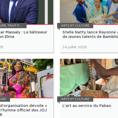
TURE
,
TRAIT POUR TRAIT
ARTS ET CULTURE
ar Massaly : Le bâtisseur
Stelle Natty lance Rayonne 
on Elma
de jeunes talents de Bambil
026
24 juillet 2026
TURE
ARTS ET CULTURE
d’organisation dévoile «
L’art au service du Pakao
 l’hymne officiel des JOJ
6