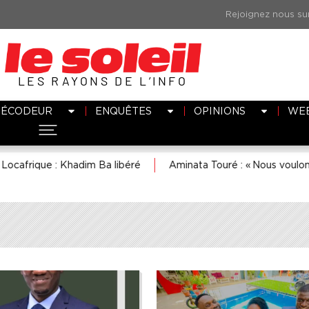
LES RAYONS DE L’INFO
DÉCODEUR
ENQUÊTES
OPINIONS
WE
e : Khadim Ba libéré
Aminata Touré : « Nous voulons une maj