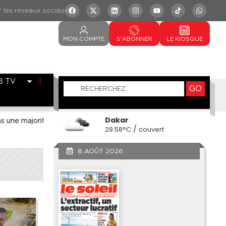
MON
COMPTE
S'ABONNER
LE
KIOSQUE
B TV
GO
Dakar
orité parlementaire »
Prix de la viande : une instabilité qui in
/
29.58°C
couvert
8 AOÛT 2026