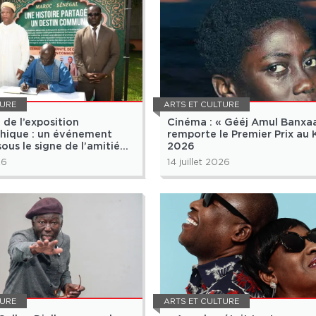
TURE
ARTS ET CULTURE
 de l’exposition
Cinéma : « Gééj Amul Banxa
hique : un événement
remporte le Premier Prix au
ous le signe de l’amitié
2026
marocaine
26
14 juillet 2026
TURE
ARTS ET CULTURE