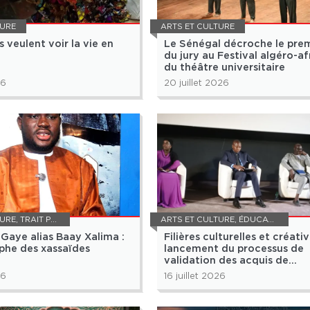
TURE
ARTS ET CULTURE
s veulent voir la vie en
Le Sénégal décroche le prem
du jury au Festival algéro-af
du théâtre universitaire
26
20 juillet 2026
TURE
,
TRAIT POUR TRAIT
ARTS ET CULTURE
,
ÉDUCATION
aye alias Baay Xalima :
Filières culturelles et créativ
aphe des xassaïdes
lancement du processus de
validation des acquis de
l’expérience
26
16 juillet 2026