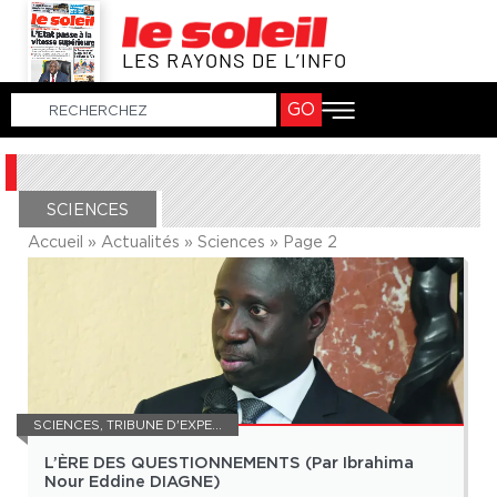
LES RAYONS DE L’INFO
GO
SCIENCES
Accueil
»
Actualités
»
Sciences
»
Page 2
SCIENCES
,
TRIBUNE D'EXPERT
L’ÈRE DES QUESTIONNEMENTS (Par Ibrahima
Nour Eddine DIAGNE)