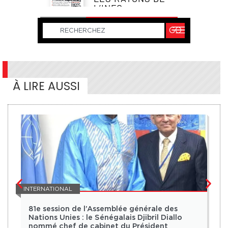
À LIRE AUSSI
INTERNATIONAL
AR
81e session de l’Assemblée générale des
Nations Unies : le Sénégalais Djibril Diallo
nommé chef de cabinet du Président