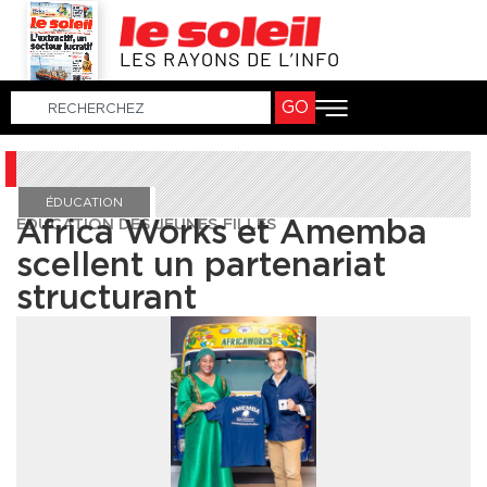
LES RAYONS DE L’INFO
GO
ÉDUCATION
ÉDUCATION DES JEUNES FILLES
Africa Works et Amemba
scellent un partenariat
structurant