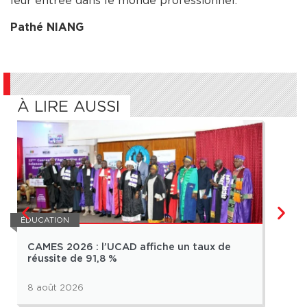
leur entrée dans le monde professionnel.
Pathé NIANG
À LIRE AUSSI
ÉDUCATION
ÉDUCA
CAMES 2026 : l’UCAD affiche un taux de
FAS
réussite de 91,8 %
Abo
8 août 2026
7 ao