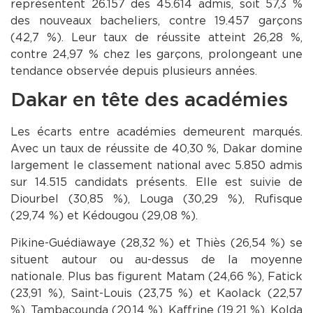
représentent 26.157 des 45.614 admis, soit 57,3 %
des nouveaux bacheliers, contre 19.457 garçons
(42,7 %). Leur taux de réussite atteint 26,28 %,
contre 24,97 % chez les garçons, prolongeant une
tendance observée depuis plusieurs années.
Dakar en tête des académies
Les écarts entre académies demeurent marqués.
Avec un taux de réussite de 40,30 %, Dakar domine
largement le classement national avec 5.850 admis
sur 14.515 candidats présents. Elle est suivie de
Diourbel (30,85 %), Louga (30,29 %), Rufisque
(29,74 %) et Kédougou (29,08 %).
Pikine-Guédiawaye (28,32 %) et Thiès (26,54 %) se
situent autour ou au-dessus de la moyenne
nationale. Plus bas figurent Matam (24,66 %), Fatick
(23,91 %), Saint-Louis (23,75 %) et Kaolack (22,57
%). Tambacounda (20,14 %), Kaffrine (19,21 %), Kolda