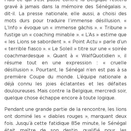
gravé à jamais dans la mémoire des Sénégalais »,
dit-il. La presse nationale, elle aussi, a choisi des
mots durs pour traduire l’immense désillusion. «
L’Info » évoque un « immense gâchis ». « Tribune »
fustige un « coaching minable ». « L’As » estime que
« les Lions se sabordent ». « Point Actu » parle d’un
« terrible fiasco ». « Le Soleil » titre sur une « soirée
coachmardesque ». Quant à « WalfQuotidien », il
résume tout en une expression : « cruelle
désillusion ». Pourtant, le Sénégal n’en est pas à sa
première Coupe du monde. L’équipe nationale a
déjà connu les joies éclatantes et les défaites
douloureuses. Mais contre la Belgique, mercredi soir,
quelque chose échappe encore à toute logique.
Pendant une grande partie de la rencontre, les lions
ont dominé les « diables rouges », marquant deux
fois. Jusqu’à cette fatidique 85e minute, le Sénégal
était maître de son destin, qualifié pour les