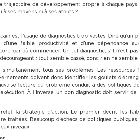
e trajectoire de développement propre à chaque pays a
 à ses moyens ni à ses atouts ?
ain est l’usage de diagnostics trop vastes. Dire qu’un p
ntes, d’une faible productivité et d’une dépendance a
ore par où commencer. Un tel diagnostic, s’il n’est pas 
t décourageant : tout semble cassé, donc rien ne semble 
r simultanément tous ses problèmes. Les ressources f
uvernements doivent donc identifier les goulets d’étran
uvaise lecture du problème conduit à des politiques di
écution. À l’inverse, un bon diagnostic doit servir de
relet la stratégie d’action. Le premier décrit les faib
tre traitées. Beaucoup d’échecs de politiques publiques
deux niveaux.
nt