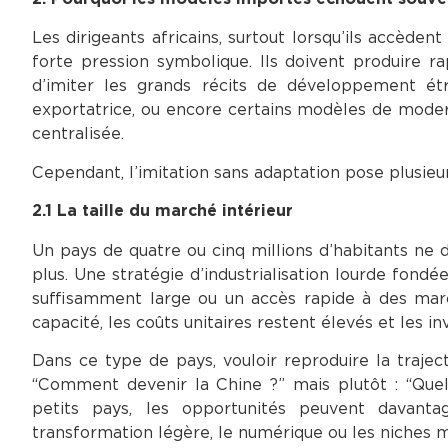
Les dirigeants africains, surtout lorsqu’ils accède
forte pression symbolique. Ils doivent produire ra
d’imiter les grands récits de développement étra
exportatrice, ou encore certains modèles de moderni
centralisée.
Cependant, l’imitation sans adaptation pose plusie
2.1 La taille du marché intérieur
Un pays de quatre ou cinq millions d’habitants ne 
plus. Une stratégie d’industrialisation lourde fon
suffisamment large ou un accès rapide à des marc
capacité, les coûts unitaires restent élevés et les 
Dans ce type de pays, vouloir reproduire la trajec
“Comment devenir la Chine ?” mais plutôt : “Quel
petits pays, les opportunités peuvent davantag
transformation légère, le numérique ou les niches m