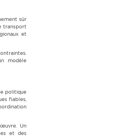
nnement sûr
e transport
égionaux et
ontraintes.
’un modèle
e politique
es fiables,
ordination
n œuvre. Un
ues et des