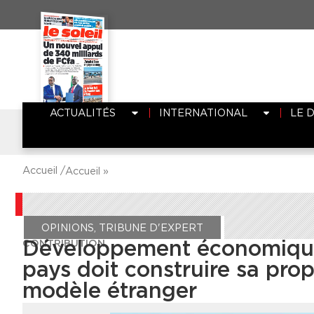
ACTUALITÉS
INTERNATIONAL
LE 
Accueil /
Accueil
»
OPINIONS
,
TRIBUNE D'EXPERT
CONTRIBUTION
Développement économique
pays doit construire sa prop
modèle étranger