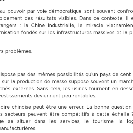
nt au pouvoir par voie démocratique, sont souvent confr
pidement des résultats visibles. Dans ce contexte, il 
ngers : la Chine industrielle, le miracle vietnamien
sation fondés sur les infrastructures massives et la pl
urs problèmes.
dispose pas des mêmes possibilités qu’un pays de cent 
dée sur la production de masse suppose souvent un march
hés externes. Sans cela, les usines tournent en dess
investissements deviennent peu rentables.
toire chinoise peut être une erreur. La bonne question 
s secteurs peuvent être compétitifs à cette échelle 
e se situer dans les services, le tourisme, la logi
anufacturières.