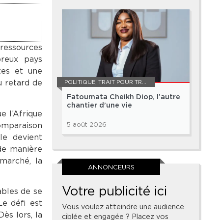
 ressources
breux pays
ntes et une
u retard de
POLITIQUE
,
TRAIT POUR TRAIT
Fatoumata Cheikh Diop, l’autre
chantier d’une vie
e l’Afrique
comparaison
5 août 2026
le devient
 de manière
 marché, la
ANNONCEURS
Votre publicité ici
ables de se
Le défi est
Vous voulez atteindre une audience
ès lors, la
ciblée et engagée ? Placez vos