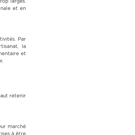
rop larges.
onale et en
ivités. Par
tisanat, la
mentaire et
x.
faut retenir
leur marché
ises à être