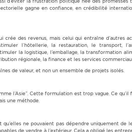
si d’éviter la frustration politique née des promesses t
ctorielle gagne en confiance, en crédibilité internati
i crée des revenus, mais celui qui entraîne d’autres act
er l’hôtellerie, la restauration, le transport, l’ar
stimuler la logistique, l’emballage, la transformation ali
tribution régionale, la finance et les services commerciau
es de valeur, et non un ensemble de projets isolés.
omme l’Asie”. Cette formulation est trop vague. Ce qu’il 
mais une méthode.
ôt qu’elles ne pouvaient pas dépendre uniquement de 
apables de vendre à l’extérieur. Cela a obligé les entrepr