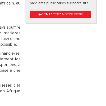
bannières publicitaires sur notre site
fricain, au
CONTACTEZ NOTRE RÉGIE
ays souffre
ux matières
suivi d’une
possible.
inancières,
glement les
spersées, à
 base à une
lesses ; la
 en Afrique