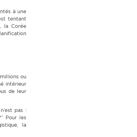
ontés à une
est tentant
, la Corée
anification
millions ou
é intérieur
ous de leur
n’est pas :
?” Pour les
stique, la