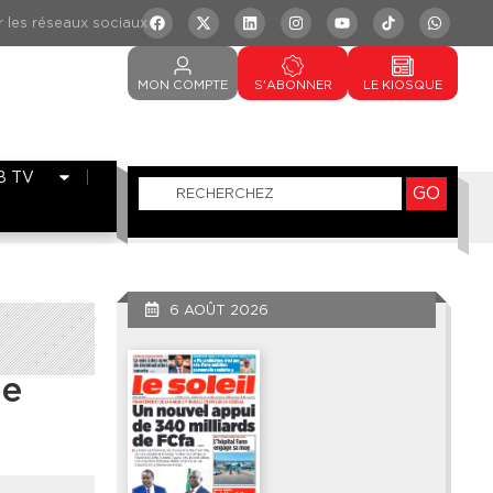
MON
COMPTE
S'ABONNER
LE
KIOSQUE
B TV
GO
6 AOÛT 2026
ue