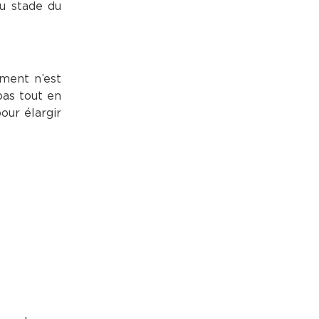
au stade du
ement n’est
pas tout en
our élargir