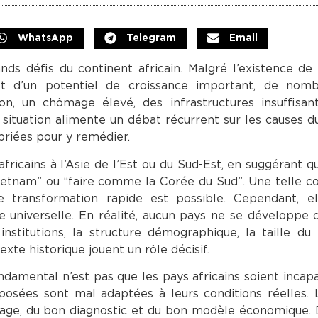
WhatsApp
Telegram
Email
s défis du continent africain. Malgré l’existence de
 et d’un potentiel de croissance important, de nom
ion, un chômage élevé, des infrastructures insuffisa
 situation alimente un débat récurrent sur les causes d
priées pour y remédier.
ricains à l’Asie de l’Est ou du Sud-Est, en suggérant qu
Vietnam” ou “faire comme la Corée du Sud”. Une telle 
 transformation rapide est possible. Cependant, el
e universelle. En réalité, aucun pays ne se développe
 institutions, la structure démographique, la taille du
exte historique jouent un rôle décisif.
ndamental n’est pas que les pays africains soient incap
osées sont mal adaptées à leurs conditions réelles. 
çage, du bon diagnostic et du bon modèle économique. D