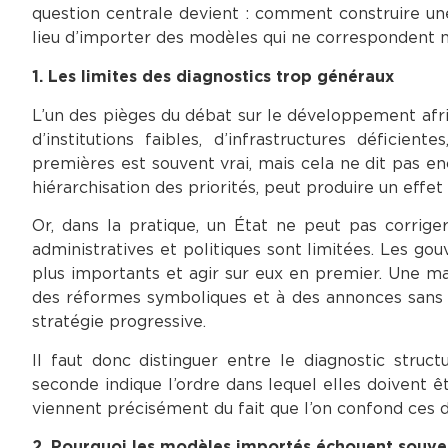
question centrale devient : comment construire un
lieu d’importer des modèles qui ne correspondent ni
1. Les limites des diagnostics trop généraux
L’un des pièges du débat sur le développement afric
d’institutions faibles, d’infrastructures déficie
premières est souvent vrai, mais cela ne dit pas enc
hiérarchisation des priorités, peut produire un effe
Or, dans la pratique, un État ne peut pas corrige
administratives et politiques sont limitées. Les go
plus importants et agir sur eux en premier. Une ma
des réformes symboliques et à des annonces sans ex
stratégie progressive.
Il faut donc distinguer entre le diagnostic structu
seconde indique l’ordre dans lequel elles doivent ê
viennent précisément du fait que l’on confond ces 
2. Pourquoi les modèles importés échouent souve