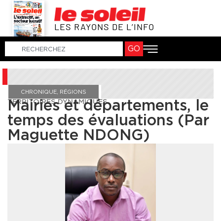
LES RAYONS DE L’INFO
GO
CHRONIQUE
,
RÉGIONS
TERRITOIRES DYNAMIQUES
Mairies et départements, le
temps des évaluations (Par
Maguette NDONG)