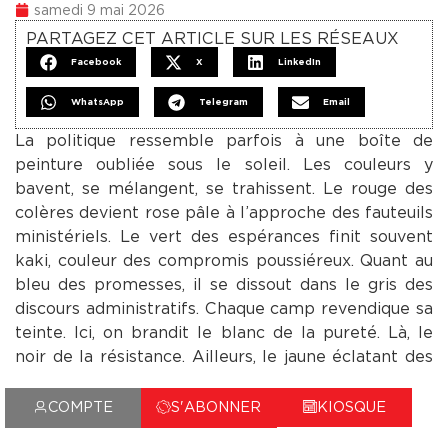
samedi 9 mai 2026
PARTAGEZ CET ARTICLE SUR LES RÉSEAUX
Facebook
X
LinkedIn
WhatsApp
Telegram
Email
La politique ressemble parfois à une boîte de
peinture oubliée sous le soleil. Les couleurs y
bavent, se mélangent, se trahissent. Le rouge des
colères devient rose pâle à l’approche des fauteuils
ministériels. Le vert des espérances finit souvent
kaki, couleur des compromis poussiéreux. Quant au
bleu des promesses, il se dissout dans le gris des
discours administratifs. Chaque camp revendique sa
teinte. Ici, on brandit le blanc de la pureté. Là, le
noir de la résistance. Ailleurs, le jaune éclatant des
révolutions annoncées. Pourtant, à force de
coalitions improbables, de retournements savants
COMPTE
S'ABONNER
KIOSQUE
et d’alliances de circonstance, le citoyen finit