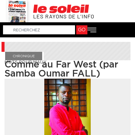
LES RAYONS DE L’INFO
GO
CHRONIQUE
MOTS POUR MAUX
Comme au Far West (par
Samba Oumar FALL)