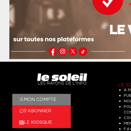
LES RAYONS DE L'INFO
LE S
À 
PUB
MON COMPTE
NO
POL
S'ABONNER
CON
CG
LE KIOSQUE
ME
F.A.