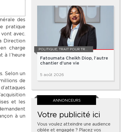
nérale des
ne pratique
 vont avec.
a Direction
 en charge
POLITIQUE
,
TRAIT POUR TRAIT
t à l’heure
Fatoumata Cheikh Diop, l’autre
chantier d’une vie
s. Selon un
5 août 2026
millions de
 d’attaques
cquisition
ANNONCEURS
ises et les
, demandent
Votre publicité ici
rançon à un
Vous voulez atteindre une audience
ciblée et engagée ? Placez vos