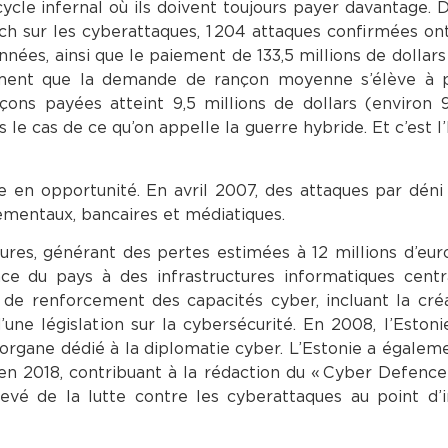
ycle infernal où ils doivent toujours payer davantage. 
 sur les cyberattaques, 1 204 attaques confirmées on
onnées, ainsi que le paiement de 133,5 millions de dollars
ent que la demande de rançon moyenne s’élève à p
ons payées atteint 9,5 millions de dollars (environ 9
 le cas de ce qu’on appelle la guerre hybride. Et c’est l’
se en opportunité. En avril 2007, des attaques par déni
ementaux, bancaires et médiatiques.
ures, générant des pertes estimées à 12 millions d’eur
ce du pays à des infrastructures informatiques centr
e renforcement des capacités cyber, incluant la créa
une législation sur la cybersécurité. En 2008, l’Estoni
organe dédié à la diplomatie cyber. L’Estonie a égalem
 en 2018, contribuant à la rédaction du « Cyber Defence
é de la lutte contre les cyberattaques au point d’in