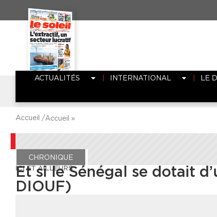
ACTUALITÉS
INTERNATIONAL
LE 
Accueil /
Accueil
»
CHRONIQUE
ICI ET AILLEURS
Et si le Sénégal se dotait 
DIOUF)