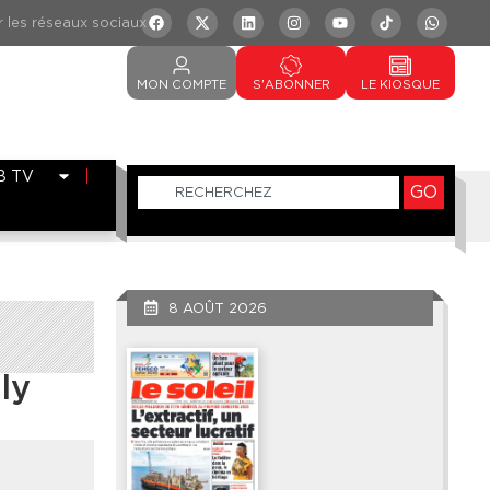
MON
COMPTE
S'ABONNER
LE
KIOSQUE
B TV
GO
8 AOÛT 2026
ly