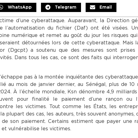
WhatsApp
Telegram
Email
time d’une cyberattaque. Auparavant, la Direction gé
 l’automatisation du fichier (Daf) ont été visées. U
moine numérique et remet au goût du jour les risques qui
seraient détournées lors de cette cyberattaque. Mais l
ésor (Dgcpt) a soutenu que des mesures sont prises
tés. Dans tous les cas, ce sont des faits qui interrogen
 n’échappe pas à la montée inquiétante des cyberattaque
é au mois de janvier dernier, au Sénégal, plus de 10 
24. À l’échelle mondiale, Ksn dénombre 4,9 milliards
uvent pour finalité le paiement d’une rançon ou l’a
contre les victimes. Tout comme les États, les entrepr
s la plupart des cas, les auteurs, très souvent anonymes
ur de son paiement. Certains estiment que payer une 
et vulnérabilise les victimes.