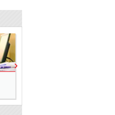
CHRONIQUE
Qui le Synpics doit-il défendre ? (Par Abdoulay
8 août 2026