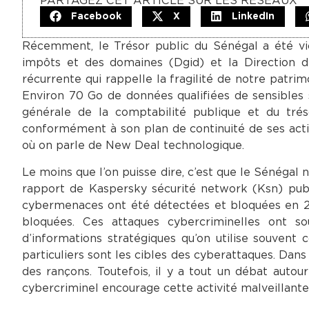
PARTAGEZ CET ARTICLE SUR LES RÉSEAUX
Facebook
X
LinkedIn
Récemment, le Trésor public du Sénégal a été vic
impôts et des domaines (Dgid) et la Direction de
récurrente qui rappelle la fragilité de notre patri
Environ 70 Go de données qualifiées de sensibles 
générale de la comptabilité publique et du tr
conformément à son plan de continuité de ses activi
où on parle de New Deal technologique.
Le moins que l’on puisse dire, c’est que le Sénégal
rapport de Kaspersky sécurité network (Ksn) publi
cybermenaces ont été détectées et bloquées en 20
bloquées. Ces attaques cybercriminelles ont so
d’informations stratégiques qu’on utilise souvent 
particuliers sont les cibles des cyberattaques. Dan
des rançons. Toutefois, il y a tout un débat auto
cybercriminel encourage cette activité malveillante 