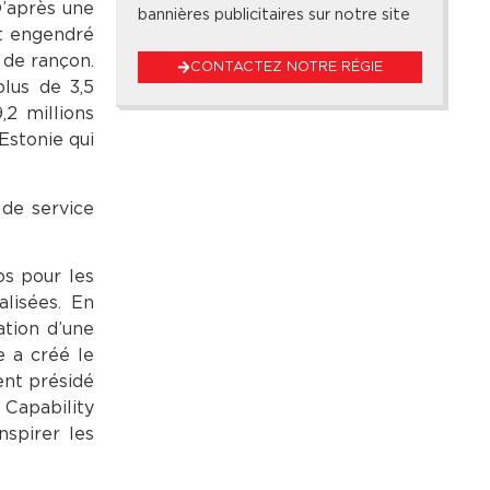
D’après une
bannières publicitaires sur notre site
t engendré
 de rançon.
CONTACTEZ NOTRE RÉGIE
lus de 3,5
,2 millions
Estonie qui
 de service
os pour les
alisées. En
tion d’une
e a créé le
ent présidé
 Capability
spirer les